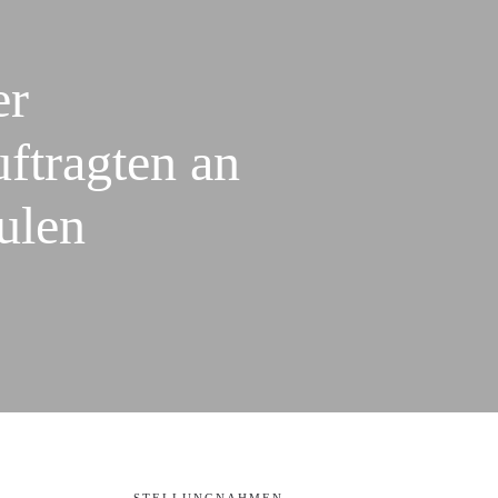
er
ftragten an
ulen
STELLUNGNAHMEN