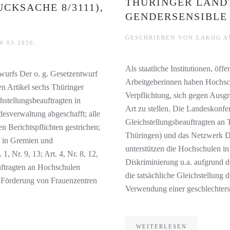
THÜRINGER LAND
KSACHE 8/3111), 1
GENDERSENSIBLE
GESCHRIEBEN VON
LAKOG
A
6.03.2026
.
Als staatliche Institutionen, öf
urfs Der o. g. Gesetzentwurf
Arbeitgeberinnen haben Hochsc
en Artikel sechs Thüringer
Verpflichtung, sich gegen Ausg
hstellungsbeauftragten in
Art zu stellen. Die Landeskonfe
verwaltung abgeschafft; alle
Gleichstellungsbeauftragten a
en Berichtspflichten gestrichen;
Thüringen) und das Netzwerk Di
n in Gremien und
unterstützen die Hochschulen in 
, Nr. 9, 13; Art. 4, Nr. 8, 12,
Diskriminierung u.a. aufgrund 
auftragten an Hochschulen
die tatsächliche Gleichstellung
ie Förderung von Frauenzentren
Verwendung einer geschlechters
WEITERLESEN