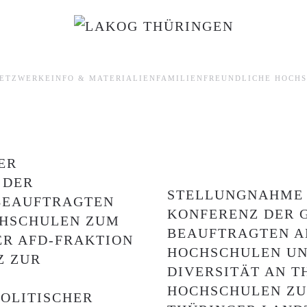
ETZWERKE
INFO & MATERIALIEN
FAMILIENFREUNDLICHE HOCH
ER
 DER
STELLUNGNAHME 
BEAUFTRAGTEN
KONFERENZ DER 
CHSCHULEN ZUM
BEAUFTRAGTEN A
R AFD-FRAKTION
HOCHSCHULEN UN
Z ZUR
DIVERSITÄT AN T
HOCHSCHULEN ZU
OLITISCHER