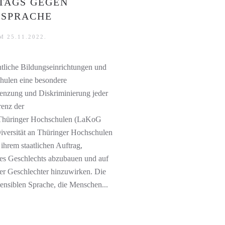
TAGS GEGEN
 SPRACHE
M
25.11.2022
.
fentliche Bildungseinrichtungen und
hulen eine besondere
renzung und Diskriminierung jeder
renz der
n Thüringer Hochschulen (LaKoG
versität an Thüringer Hochschulen
ihrem staatlichen Auftrag,
des Geschlechts abzubauen und auf
 der Geschlechter hinzuwirken. Die
ensiblen Sprache, die Menschen...