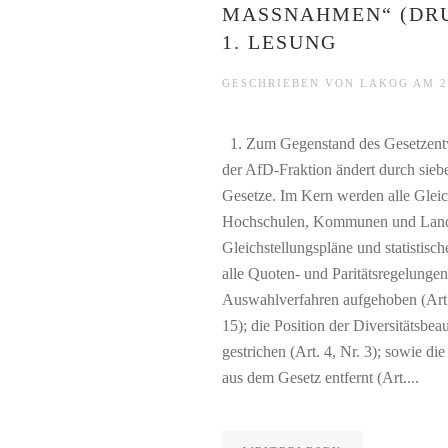
MASSNAHMEN“ (DRUC
. LESUNG
GESCHRIEBEN VON
LAKOG
AM
2
1. Zum Gegenstand des Gesetzentw
der AfD-Fraktion ändert durch sieb
Gesetze. Im Kern werden alle Gleic
Hochschulen, Kommunen und Landes
Gleichstellungspläne und statistisch
alle Quoten- und Paritätsregelunge
Auswahlverfahren aufgehoben (Art. 1
15); die Position der Diversitätsbe
gestrichen (Art. 4, Nr. 3); sowie d
aus dem Gesetz entfernt (Art....